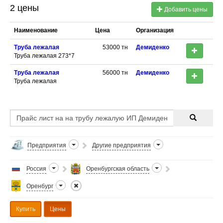
2 цены
Добавить цены
Наименование
Цена
Организация
Труба лежалая
53000
тн
Демиденко
Труба лежалая 273*7
Труба лежалая
56000
тн
Демиденко
Труба лежалая
Предприятия
Другие предприятия
Россия
Оренбургская область
Оренбург
Купить
Цены