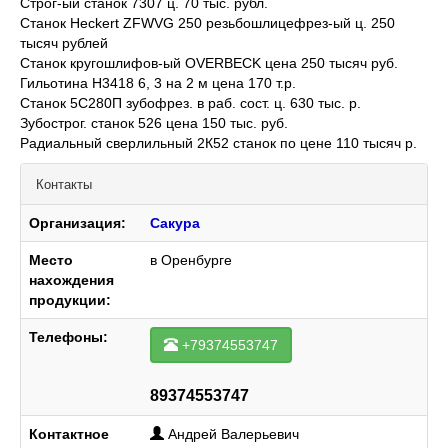
Строг-ый станок 7307 ц. 70 тыс. рубл.
Станок Heckert ZFWVG 250 резьбошлицефрез-ый ц. 250
тысяч рублей
Станок кругошлифов-ый OVERBECK цена 250 тысяч руб.
Гильотина H3418 6, 3 на 2 м цена 170 т.р.
Станок 5С280П зубофрез. в раб. сост. ц. 630 тыс. р.
Зубострог. станок 526 цена 150 тыс. руб.
Радиальный сверлильный 2К52 станок по цене 110 тысяч р.
Контакты
Организация:
Сакура
Место
в Оренбурге
нахождения
продукции:
Телефоны:
+79374553747
89374553747
Контактное
Андрей Валерьевич